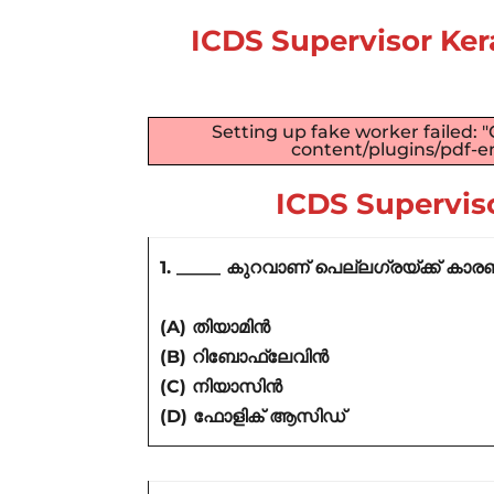
ICDS Supervisor Ker
Setting up fake worker failed: 
content/plugins/pdf-em
ICDS Supervis
1. _____ കുറവാണ് പെല്ലഗ്രയ്ക്ക് കാ
(A) തിയാമിൻ
(B) റിബോഫ്ലേവിൻ
(C) നിയാസിൻ
(D) ഫോളിക് ആസിഡ്