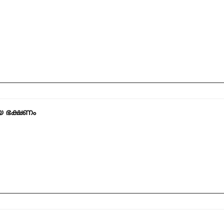
യ ഭക്ഷണം