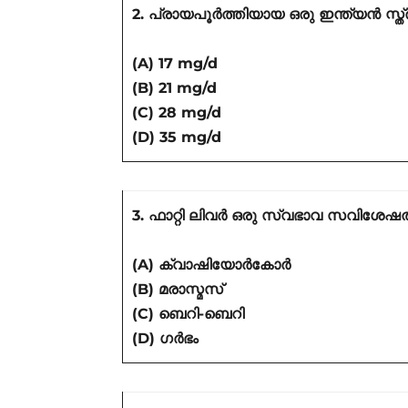
2. പ്രായപൂർത്തിയായ ഒരു ഇന്ത്യൻ സ്ത്ര
(A) 17 mg/d
(B) 21 mg/d
(C) 28 mg/d
(D) 35 mg/d
3. ഫാറ്റി ലിവർ ഒരു സ്വഭാവ സവിശേ
(A) ക്വാഷിയോർകോർ
(B) മരാസ്മസ്
(C) ബെറി-ബെറി
(D) ഗർഭം