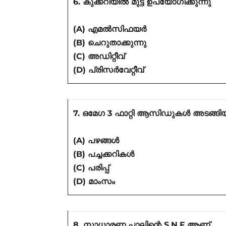
6. കുക്കറിയിൽ മുട്ട ഉപയോഗിക്കുന്നു
(A) എമൽസിഫയർ
(B) ചെറുതാക്കുന്നു
(C) അഡിറ്റീവ്
(D)
പ്രിസർവേറ്റീവ്
7. ഒമേഗ 3 ഫാറ്റി ആസിഡുകൾ അടങ്ങി
(A) പഴങ്ങൾ
(B) പച്ചക്കറികൾ
(C) പരിപ്പ്
(D) മാംസം
8. സാധാരണ പാലിന്റെ S.N.F ആണ്