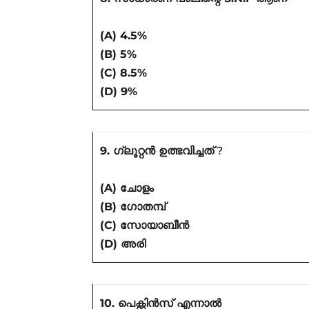
(A) 4.5%
(B) 5%
(C) 8.5%
(D) 9%
9. ഗ്ലൂറ്റൻ ഉത്ഭവിച്ചത്
?
(A) ചോളം
(B) ഗോതമ്പ്
(C) സോയാബീൻ
(D) അരി
10. പെക്റ്റിൻസ് എന്നാൽ