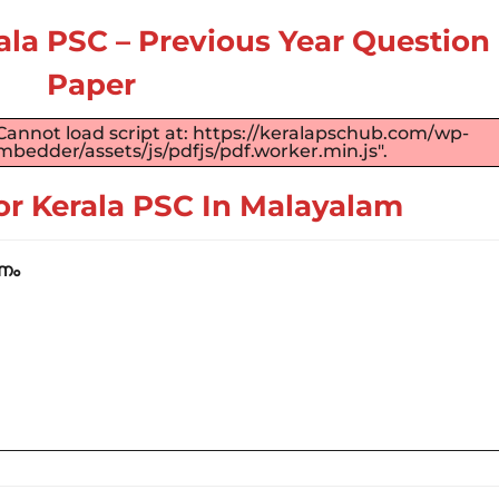
ala PSC –
Previous Year Question
Paper
"Cannot load script at: https://keralapschub.com/wp-
bedder/assets/js/pdfjs/pdf.worker.min.js".
or Kerala PSC
In Malayalam
രണം