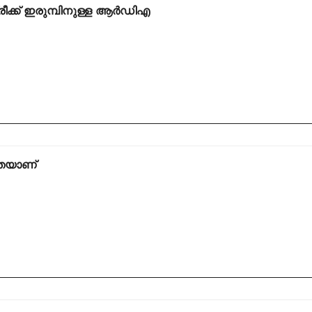
ീക്ക് ഇരുമ്പിനുള്ള ആർ‌ഡി‌എ
ഷതയാണ്