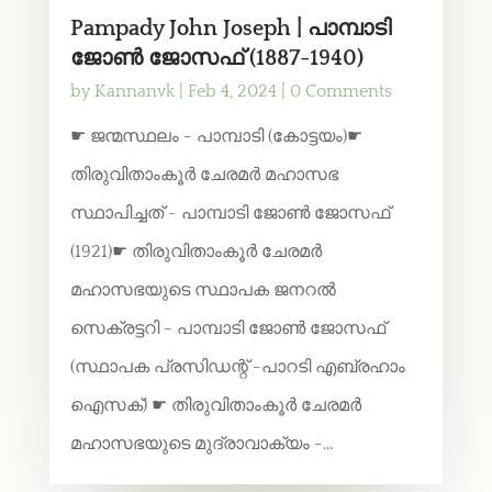
Pampady John Joseph | പാമ്പാടി
ജോൺ ജോസഫ് (1887-1940)
by
Kannanvk
|
Feb 4, 2024
| 0 Comments
☛ ജന്മസ്ഥലം - പാമ്പാടി (കോട്ടയം)☛
തിരുവിതാംകൂർ ചേരമർ മഹാസഭ
സ്ഥാപിച്ചത് - പാമ്പാടി ജോൺ ജോസഫ്
(1921)☛ തിരുവിതാംകൂർ ചേരമർ
മഹാസഭയുടെ സ്ഥാപക ജനറൽ
സെക്രട്ടറി - പാമ്പാടി ജോൺ ജോസഫ്
(സ്ഥാപക പ്രസിഡന്റ് -പാറടി എബ്രഹാം
ഐസക്) ☛ തിരുവിതാംകൂർ ചേരമർ
മഹാസഭയുടെ മുദ്രാവാക്യം -...