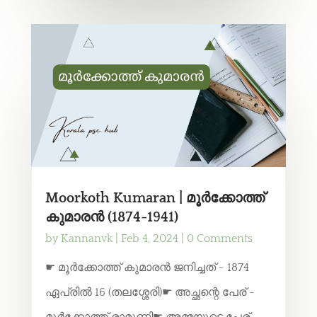
Moorkoth Kumaran | മൂർക്കോത്ത്
കുമാരൻ (1874-1941)
by
Kannanvk
|
Feb 4, 2024
| 0 Comments
☛ മൂർക്കോത്ത് കുമാരൻ ജനിച്ചത് - 1874
ഏപ്രിൽ 16 (തലശ്ശേരി)☛ അച്ഛന്റെ പേര് -