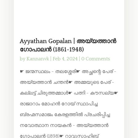
Ayyathan Gopalan | അയ്യത്താൻ
ഗോപാലൻ (1861-1948)
by
Kannanvk
|
Feb 4, 2024
| 0 Comments
☛ ജന്മസ്ഥലം - തലശ്ശേരി☛ അച്ഛന്റെ പേര് -
അയ്യത്താൻ ചന്തൻ☛ അമ്മയുടെ പേര് -
കല്ലട്ട് ചിരുത്തമ്മാൾ☛ പത്നി - കൗസല്യ☛
രാജാറാം മോഹൻ റോയ് സ്ഥാപിച്ച
ബ്രഹ്മസമാജം കേരളത്തിൽ പ്രചരിപ്പിച്ച
നവോത്ഥാന നായകൻ - അയ്യത്താൻ
ഗോപാലൻ (1898)☛ റാവുസാഹിബ്