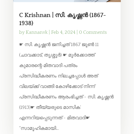
C Krishnan | സി. കൃഷ്ണൻ (1867-
1938)
by
Kannanvk
|
Feb 4, 2024
| 0 Comments
☛ സി. കൃഷ്ണൻ ജനിച്ചത് 1867 ജൂൺ 11
(ചാവക്കാട്, തൃശ്ശൂർ) ☛ മൂർക്കോത്ത്
കുമാരന്റെ മിതവാദി പത്രം
പ്രസിദ്ധീകരണം നിലച്ചപ്പോൾ അത്
വിലയ്ക്ക് വാങ്ങി കോഴിക്കോട് നിന്ന്
പ്രസിദ്ധീകരണം ആരംഭിച്ചത് - സി. കൃഷ്ണൻ
(1913)☛ തീയ്യരുടെ മാസിക'
എന്നറിയപ്പെടുന്നത് - മിതവാദി☛
“സാമൂഹികമായി...