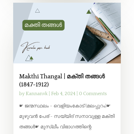
Makthi Thangal | മക്തി തങ്ങൾ
(1847-1912)
by
Kannanvk
|
Feb 4, 2024
| 0 Comments
☛ ജന്മസ്ഥലം - വെളിയംകോട് (മലപ്പുറം)☛
മുഴുവൻ പേര് - സയ്യിദ് സനാവുള്ള മക്തി
തങ്ങൾ☛ മുസ്ലീം വിഭാഗത്തിന്റെ