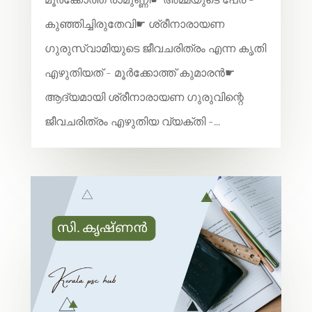
മൂർക്കോത്ത് രാമുണ്ണി☛ അമ്മയുടെ പേര് -
കുഞ്ഞിച്ചിരുതേവി☛ ശ്രീനാരായണ
ഗുരുസ്വാമിയുടെ ജീവചരിത്രം എന്ന കൃതി
എഴുതിയത് - മൂർക്കോത്ത് കുമാരൻ☛
ആദ്യമായി ശ്രീനാരായണ ഗുരുവിന്റെ
ജീവചരിത്രം എഴുതിയ വ്യക്തി -...