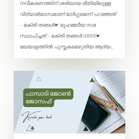
നവീകരണത്തിന് ശരിയായ രീതിയിലുള്ള
വിദ്യാഭ്യാസമാണ് മാർഗ്ഗമെന്ന് പറഞ്ഞത്
- മക്തി തങ്ങൾ☛ മുഹമ്മദീയ സഭ
സ്ഥാപിച്ചത് - മക്തി തങ്ങൾ (1899)☛
മലയാളത്തിൽ പുസ്തകമെഴുതിയ ആദ്യ...