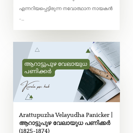
എന്നറിയപ്പെട്ടിരുന്ന നവോത്ഥാന നായകൻ
-...
Arattupuzha Velayudha Panicker |
ആറാട്ടുപുഴ വേലായുധ പണിക്കർ
(1825-1874)