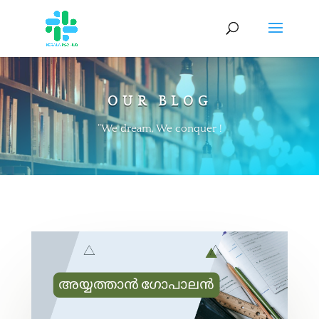
OUR BLOG
“We dream, We conquer !