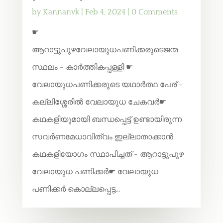
by
Kannanvk
|
Feb 4, 2024
| 0 Comments
☛
ആറാട്ടുപുഴവേലായുധപണിക്കരുടെജന്മ
സ്ഥലം - കാർത്തികപ്പള്ളി ☛
വേലായുധപണിക്കരുടെ യഥാർത്ഥ പേര് -
കല്ലിശ്ശേരിൽ വേലായുധ ചേകവർ☛
കഥകളിയുമായി ബന്ധപ്പെട്ട് ഉണ്ടായിരുന്ന
സവർണമേധാവിത്വം ഇല്ലാതാക്കാൻ
കഥകളിയോഗം സ്ഥാപിച്ചത് - ആറാട്ടുപുഴ
വേലായുധ പണിക്കർ☛ വേലായുധ
പണിക്കർ കൊല്ലപ്പെട്ട...