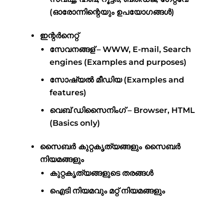
(ഓരോന്നിന്റെയും ഉപയോഗങ്ങൾ)
ഇന്റർനെറ്റ്
സേവനങ്ങള് – WWW, E-mail, Search
engines (Examples and purposes)
സോഷ്യൽ മീഡിയ (Examples and
features)
വെബ് ഡിസൈനിംഗ് – Browser, HTML
(Basics only)
സൈബർ കുറ്റകൃത്യങ്ങളും സൈബർ
നിയമങ്ങളും
കുറ്റകൃത്യങ്ങളുടെ തരങ്ങൾ
ഐടി നിയമവും മറ്റ് നിയമങ്ങളും