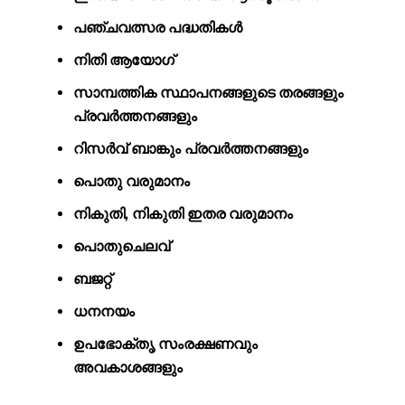
പഞ്ചവത്സര പദ്ധതികൾ
നിതി ആയോഗ്
സാമ്പത്തിക സ്ഥാപനങ്ങളുടെ തരങ്ങളും
പ്രവർത്തനങ്ങളും
റിസർവ് ബാങ്കും പ്രവർത്തനങ്ങളും
പൊതു വരുമാനം
നികുതി, നികുതി ഇതര വരുമാനം
പൊതുചെലവ്
ബജറ്റ്
ധനനയം
ഉപഭോക്തൃ സംരക്ഷണവും
അവകാശങ്ങളും