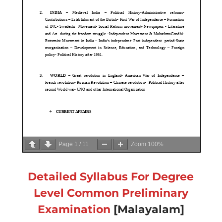
Page
1
/
11
Zoom
100%
Detailed Syllabus For Degree
Level
Common Preliminary
Examination
[Malayalam]