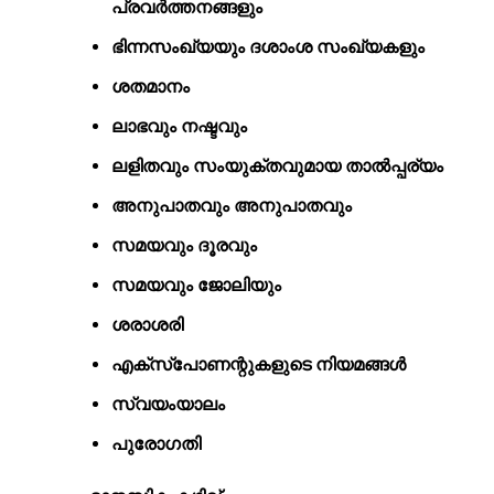
പ്രവർത്തനങ്ങളും
ഭിന്നസംഖ്യയും ദശാംശ സംഖ്യകളും
ശതമാനം
ലാഭവും നഷ്ടവും
ലളിതവും സംയുക്തവുമായ താൽപ്പര്യം
അനുപാതവും അനുപാതവും
സമയവും ദൂരവും
സമയവും ജോലിയും
ശരാശരി
എക്സ്പോണന്റുകളുടെ നിയമങ്ങൾ
സ്വയംയാലം
പുരോഗതി