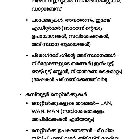
പ്രോസസ്സറുകൾ, സ്പ്രെഡ്ഷീറ്റുകൾ,
ഡാറ്റാബേസ്
പാക്കേജുകൾ, അവതരണം, ഇമേജ്
എഡിറ്റർമാർ (ഓരോന്നിന്റെയും
ഉപയോഗങ്ങൾ, സവിശേഷതകൾ,
അടിസ്ഥാന ആശയങ്ങൾ)
പ്രോഗ്രാമിംഗിന്റെ അടിസ്ഥാനങ്ങൾ –
നിർദ്ദേശങ്ങളുടെ തരങ്ങൾ (ഇൻപുട്ട്,
ഔട്ട്പുട്ട്, സ്റ്റോർ, നിയന്ത്രണ കൈമാറ്റം)
(ഭാഷകൾ പരിഗണിക്കേണ്ടതില്ല)
കമ്പ്യൂട്ടർ നെറ്റ്‌വർക്കുകൾ
നെറ്റ്‌വർക്കുകളുടെ തരങ്ങൾ – LAN,
WAN, MAN (സവിശേഷതകളും
അപ്ലിക്കേഷൻ ഏരിയയും)
നെറ്റ്‌വർക്ക് ഉപകരണങ്ങൾ – മീഡിയ,
സ്വിച്ച്, ഹബ്, റൂട്ടർ, ബ്രിഡ്ജ്, ഗേറ്റ്‌വേ