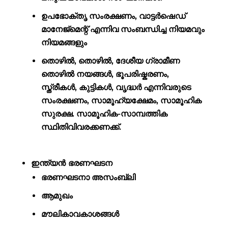
ഉപഭോക്തൃ സംരക്ഷണം, വാട്ടർഷെഡ്
മാനേജ്മെന്റ് എന്നിവ സംബന്ധിച്ച നിയമവും
നിയമങ്ങളും
തൊഴിൽ, തൊഴിൽ, ദേശീയ ഗ്രാമീണ
തൊഴിൽ നയങ്ങൾ, ഭൂപരിഷ്കരണം,
സ്ത്രീകൾ, കുട്ടികൾ, വൃദ്ധർ എന്നിവരുടെ
സംരക്ഷണം, സാമൂഹ്യക്ഷേമം, സാമൂഹിക
സുരക്ഷ. സാമൂഹിക-സാമ്പത്തിക
സ്ഥിതിവിവരക്കണക്ക്.
ഇന്ത്യൻ ഭരണഘടന
ഭരണഘടനാ അസംബ്ലി
ആമുഖം
മൗലികാവകാശങ്ങൾ