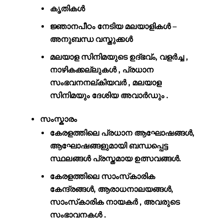
കൃതികള്‍
ജ്ഞാനപീഠം നേടിയ മലയാളികള്‍ –
അനുബന്ധ വസ്തുക്കൾ
മലയാള സിനിമയുടെ ഉദ്ഭവ്ം, വളർച്ച ,
നാഴികക്കല്ലുകൾ , പ്രധാന
സംഭവനനല്കിയവർ , മലയാള
സിനിമയും ദേശിയ അവാർഡും .
സംസ്കാരം
കേരളത്തിലെ പ്രധാന ആഘോഷങ്ങൾ,
ആഘോഷങ്ങളുമായി ബന്ധപ്പെട്ട
സ്ഥലങ്ങൾ പ്രസ്തമായ ഉത്സവങ്ങൾ.
കേരളത്തിലെ സാംസ്‌കാരിക
കേന്ദ്രങ്ങൾ, ആരാധനാലയങ്ങൾ,
സാംസ്‌കാരിക നായകർ , അവരുടെ
സംഭാവനകൾ .