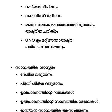
റഷ്യൻ വിപ്ലവം
ചൈനീസ് വിപ്ലവം
രണ്ടാം ലോക മഹായുദ്ധത്തിനുശേഷം
രാഷ്ട്രീയ ചരിത്രം
UNO ഉം മറ്റ് അന്താരാഷ്ട്ര
ഓർഗനൈസേഷനും
സാമ്പത്തിക ശാസ്ത്രം
ദേശീയ വരുമാനം
പ്രതി ശീര്ഷ വരുമാനം
ഉല്പാദനത്തിന്റെ ഘടകങ്ങൾ
ഉൽപാദനത്തിന്റെ സാമ്പത്തിക മേഖലകൾ
ഇന്ത്യൻ സാമ്പത്തിക ആസൂത്രണം