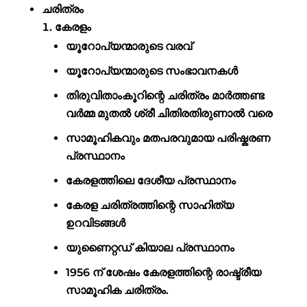
ചരിത്രം
കേരളം
യൂറോപ്യന്മാരുടെ വരവ്
യൂറോപ്യന്മാരുടെ സംഭാവനകൾ
തിരുവിതാംകൂറിന്റെ ചരിത്രം മാർത്തണ്ട
വർമ്മ മുതൽ ശ്രീ ചിതിരതിരുണാൽ വരെ
സാമൂഹികവും മതപരവുമായ പരിഷ്കരണ
പ്രസ്ഥാനം
കേരളത്തിലെ ദേശീയ പ്രസ്ഥാനം
കേരള ചരിത്രത്തിന്റെ സാഹിത്യ
ഉറവിടങ്ങൾ
യുണൈറ്റഡ് കിയാല പ്രസ്ഥാനം
1956 ന് ശേഷം കേരളത്തിന്റെ രാഷ്ട്രീയ
സാമൂഹിക ചരിത്രം.