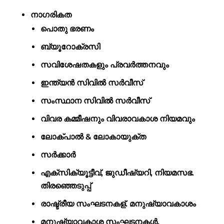
നാഗരികത
പൊതു ഭരണം
ബ്യൂറോക്രസി
സവിശേഷതകളും പ്രവർത്തനവും
ഇന്ത്യൻ സിവിൽ സർവീസ്
സംസ്ഥാന സിവിൽ സർവീസ്
വിവര കമ്മീഷനും വിവരാവകാശ നിയമവും
ലോക്പാൽ & ലോകായുക്ത
സർക്കാർ
എക്സിക്യൂട്ടീവ്, ജുഡീഷ്യറി, നിയമസഭ.
തിരഞ്ഞെടുപ്പ്
രാഷ്ട്രീയ സംഘടനകള്. മനുഷ്യാവകാശം
മനുഷ്യാവകാശ സംഘടനകൾ.