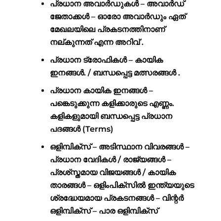
പ്രധാന അവാർഡുകൾ – അവാർഡ്
ജേതാക്കൾ – ഓരോ അവാർഡും ഏത്
മേഖലയിലെ പ്രകടനത്തിനാണ്
നല്കുന്നത് എന്ന അറിവ് .
പ്രധാന ട്രോഫികൾ – കായിക
ഇനങ്ങള്‍. / ബന്ധപ്പെട്ട മത്സരങ്ങൾ .
പ്രധാന കായിക ഇനങ്ങള്‍ –
പങ്കെടുക്കുന്ന കളിക്കാരുടെ എണ്ണം.
കളികളുമായി ബന്ധപ്പെട്ട പ്രധാന
പദങ്ങള്‍ (Terms)
ഒളിമ്പിക്സ് – അടിസ്ഥാന വിവരങ്ങൾ –
പ്രധാന വേദികൾ / രാജ്യങ്ങൾ –
പ്രശ്സ്തമായ വിജയങ്ങൾ / കായിക
താരങ്ങള്‍ – ഒളിംപിക്സിൽ ഇന്ത്യയുടെ
ശ്രദ്ധേയമായ പ്രകടനങ്ങൾ – വിന്റർ
ഒളിമ്പിക്സ് – പാര ഒളിമ്പിക്സ്