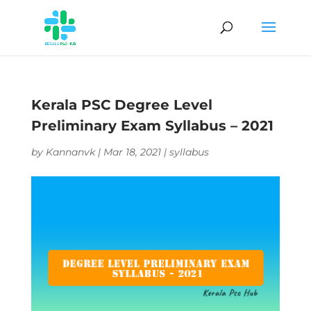
Kerala PSC Degree Level
Preliminary Exam Syllabus – 2021
by
Kannanvk
|
Mar 18, 2021
|
syllabus