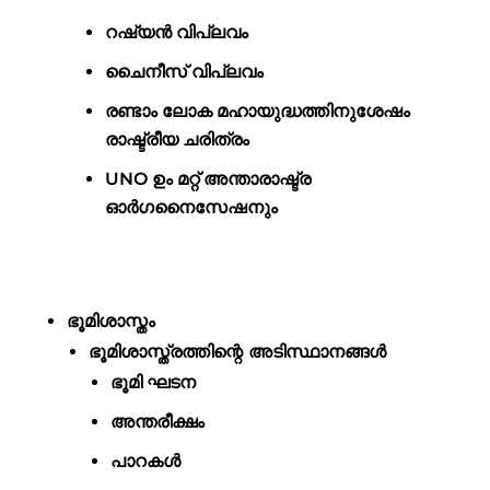
റഷ്യൻ വിപ്ലവം
ചൈനീസ് വിപ്ലവം
രണ്ടാം ലോക മഹായുദ്ധത്തിനുശേഷം
രാഷ്ട്രീയ ചരിത്രം
UNO ഉം മറ്റ് അന്താരാഷ്ട്ര
ഓർഗനൈസേഷനും
ഭൂമിശാസ്തം
ഭൂമിശാസ്ത്രത്തിന്റെ അടിസ്ഥാനങ്ങൾ
ഭൂമി ഘടന
അന്തരീക്ഷം
പാറകൾ