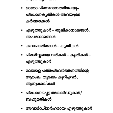
ഓരോ പ്രസ്ഥാനത്തിലേയും
പ്രധാനകൃതികള്‍ അവയുടെ
കര്‍ത്താക്കള്‍
എഴുത്തുകാര്‍ – തൂലികാനാമങ്ങൾ ,
അപരനാമങ്ങള്‍
കഥാപാത്രങ്ങൾ – കൃതികള്‍
പ്രശ്സ്തമായ വരികൾ – കൃതികള്‍ –
എഴുത്തുകാര്‍
മലയാള പത്രപ്രവർത്തനത്തിന്റെ
ആരംഭം, തുടക്കം കുറിച്ചവർ ,
ആനുകാലികൾ
പ്രധാനപ്പെട്ട അവാർഡുകൾ /
ബഹുമതികള്‍
അവാർഡിനർഹരായ എഴുത്തുകാര്‍