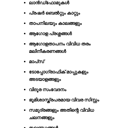
ലാൻഡ്‌ഫോമുകൾ
പ്രഷർ ബെൽറ്റും കാറ്റും
താപനിലയും കാലങ്ങളും
ആഗോള പ്രശ്നങ്ങൾ
ആഗോളതാപനം വിവിധ തരം
മലിനീകരണങ്ങൾ
മാപ്‌സ്
ടോപ്പോഗ്രാഫിക് മാപ്പുകളും
അടയാളങ്ങളും
വിദൂര സംവേദനം
ഭൂമിശാസ്ത്രപരമായ വിവര സിസ്റ്റം
സമുദ്രങ്ങളും അതിന്റെ വിവിധ
ചലനങ്ങളും
ഭൂഖണ്ഡങ്ങൾ