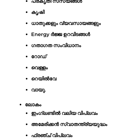
പ്രകൃതി സസ്യങ്ങൾ
കൃഷി
ധാതുക്കളും വ്യവസായങ്ങളും
Energy ർജ്ജ ഉറവിടങ്ങൾ
ഗതാഗത സംവിധാനം
റോഡ്
വെള്ളം
റെയിൽവേ
വായു.
ലോകം
ഇംഗ്ലണ്ടിൽ വലിയ വിപ്ലവം
അമേരിക്കൻ സ്വാതന്ത്ര്യയുദ്ധം
ഫ്രഞ്ച് വിപ്ലവം