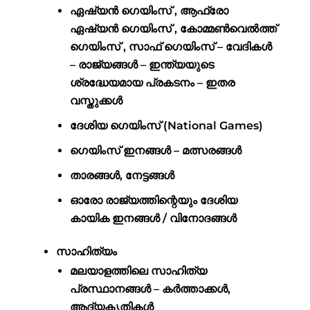
ഏഷ്യൻ ഗെയിംസ് , ആഫ്രോ
ഏഷ്യൻ ഗെയിംസ് , കോമ്മൺവെൽത്ത്
ഗെയിംസ് , സാഫ് ഗെയിംസ് – വേദികൾ
– രാജ്യങ്ങൾ – ഇന്ത്യയുടെ
ശ്രദ്ധേയമായ പ്രകടനം – ഇതര
വസ്തുക്കൾ
ദേശിയ ഗെയിംസ് (National Games)
ഗെയിംസ് ഇനങ്ങൾ – മത്സരങ്ങൾ
താരങ്ങള്‍, നേട്ടങ്ങൾ
ഓരോ രാജ്യത്തിന്റെയും ദേശിയ
കായിക ഇനങ്ങള്‍ / വിനോദങ്ങൾ
സാഹിത്യം
മലയാളത്തിലെ സാഹിത്യ
പ്രസ്ഥാനങ്ങള്‍ – കര്‍ത്താക്കള്‍,
ആദ്യകൃതികൾ