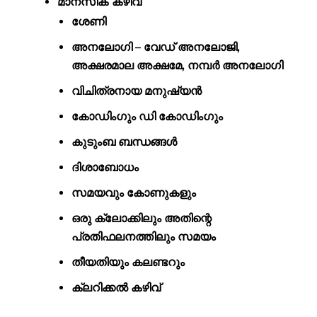
മാനസിക കഴിവ്
ശേണി
അനലോഗി – വേഡ് അനലോജി,
അക്ഷരമാല അക്ഷമേ, നമ്പർ അനലോഗി
വിചിത്രനായ മനുഷ്യൻ
കോഡിംഗും ഡി കോഡിംഗും
കുടുംബ ബന്ധങ്ങൾ
ദിശാബോധം
സമയവും കോണുകളും
ഒരു ക്ലോക്കിലും അതിന്റെ
പ്രതിഫലനത്തിലും സമയം
തീയതിയും കലണ്ടറും
ക്ലറിക്കൽ കഴിവ്