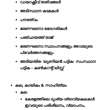
ഡയറക്റ്റീവ് തത്വങ്ങൾ
അടിസ്ഥാന കടമകൾ
പൗരത്വം
ഭരണഘടനാ ഭേദഗതികൾ
പഞ്ചായത്ത് രാജ്
ഭരണഘടനാ സ്ഥാപനങ്ങളും അവയുടെ
പ്രവർത്തനങ്ങളും
അടിയന്തിര- യൂണിയൻ പട്ടിക- സംസ്ഥാന
പട്ടിക – കൺകറന്റ് ലിസ്റ്റ്
കല
,
കായികം
&
സാഹിത്യം
കല
കേരളത്തിലെ ദൃശ്യ-ശ്രാവ്യകലകൾ
ഇവയുടെ പരിശീലനം, വ്യാപനം,