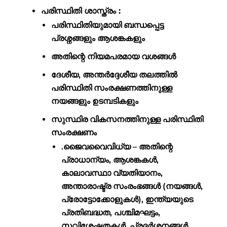
പരിസ്ഥിതി ശാസ്ത്രം :
പരിസ്ഥിതിയുമായി ബന്ധപ്പെട്ട
പ്രശ്നങ്ങളും ആശങ്കകളും
അതിന്റെ നിയമപരമായ വശങ്ങൾ
ദേശീയ, അന്തർദ്ദേശീയ തലത്തിൽ
പരിസ്ഥിതി സംരക്ഷണത്തിനുള്ള
നയങ്ങളും ഉടമ്പടികളും
സുസ്ഥിര വികസനത്തിനുള്ള പരിസ്ഥിതി
സംരക്ഷണം
.ജൈവവൈവിധ്യ – അതിന്റെ
പ്രാധാന്യം, ആശങ്കകൾ,
കാലാവസ്ഥാ വ്യതിയാനം,
അന്താരാഷ്ട്ര സംരംഭങ്ങൾ (നയങ്ങൾ,
പ്രോട്ടോക്കോളുകൾ), ഇന്ത്യയുടെ
പ്രതിബദ്ധത, പശ്ചിമഘട്ടം,
സവിശേഷതകൾ, പ്രദർശനങ്ങൾ