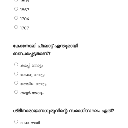
1809
1867
1704
1767
കോനോലി പ്ലോട്ട് എന്തുമായി
ബന്ധപ്പെട്ടതാണ്?
കാപ്പി തോട്ടം
തേക്കു തോട്ടം
തേയില തോട്ടം
റബ്ബർ തോട്ടം
ശ്രീനാരായണഗുരുവിന്റെ സമാധിസ്ഥലം ഏത്?
ചെമ്പഴന്തി