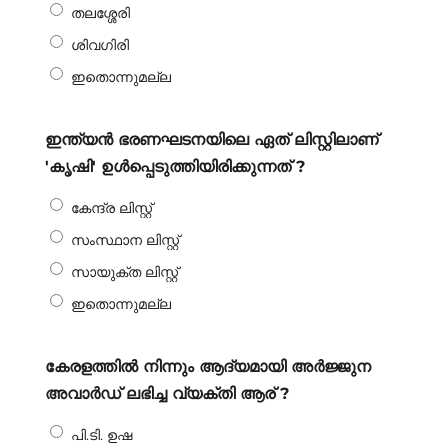
തലശ്ശേരി
ശിവഗിരി
ഇതൊന്നുമല്ല
ഇന്ത്യൻ ഭരണഘടനയിലെ ഏത് ലിസ്റ്റിലാണ്
'കൃഷി' ഉൾപ്പെടുത്തിയിരിക്കുന്നത് ?
കേന്ദ്ര ലിസ്റ്റ്
സംസ്ഥാന ലിസ്റ്റ്
സായുക്ത ലിസ്റ്റ്
ഇതൊന്നുമല്ല
കേരളത്തിൽ നിന്നും ആദ്യമായി അർജ്ജുന
അവാർഡ് ലഭിച്ച വ്യക്തി ആര് ?
പി.ടി. ഉഷ