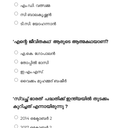
എം.ഡി. വത്സമ്മ
സി ബാലകൃഷ്ണൻ
ടി.സി. യോഹന്നാൻ
'എന്റെ ജീവിതകഥ' ആരുടെ ആത്മകഥയാണ്?
എ.കെ. ഗോപാലൻ
തോപ്പിൽ ഭാസി
ഇ.എം.എസ്.
വൈക്കം മുഹമ്മദ് ബഷീർ
'സ്വച്ഛ് ഭാരത്' പദ്ധതിക്ക് ഇന്ത്യയിൽ തുടക്കം
കുറിച്ചത് എന്നായിരുന്നു ?
2014 ഒക്ടോബർ 2
2017 ഒക്ടോബർ 2