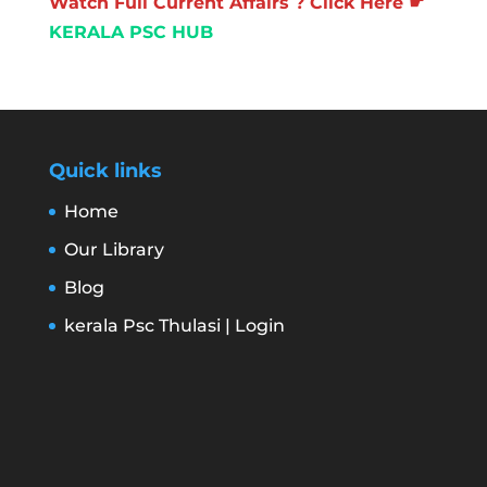
Watch Full Current Affairs ? Click Here ☛
KERALA PSC HUB
Quick links
Home
Our Library
Blog
kerala Psc Thulasi | Login