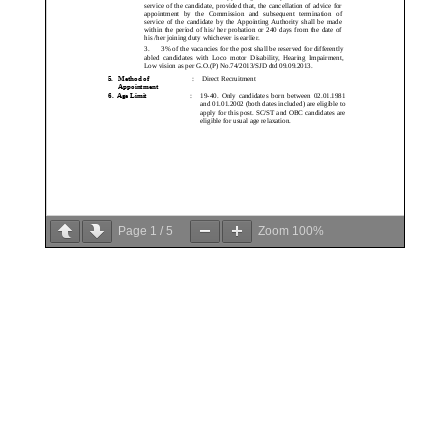
Page
1
/
5
Zoom
100%