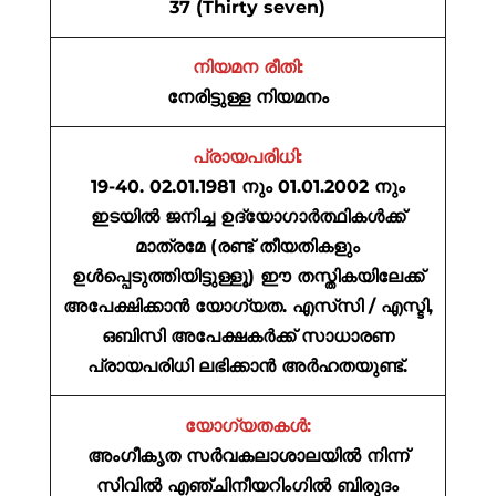
37 (Thirty seven)
നിയമന രീതി:
നേരിട്ടുള്ള നിയമനം
പ്രായപരിധി:
19-40. 02.01.1981 നും 01.01.2002 നും
ഇടയിൽ ജനിച്ച ഉദ്യോഗാർത്ഥികൾക്ക്
മാത്രമേ (രണ്ട് തീയതികളും
ഉൾപ്പെടുത്തിയിട്ടുള്ളൂ) ഈ തസ്തികയിലേക്ക്
അപേക്ഷിക്കാൻ യോഗ്യത. എസ്‌സി / എസ്ടി,
ഒബിസി അപേക്ഷകർക്ക് സാധാരണ
പ്രായപരിധി ലഭിക്കാൻ അർഹതയുണ്ട്.
യോഗ്യതകൾ:
അംഗീകൃത സർവകലാശാലയിൽ നിന്ന്
സിവിൽ എഞ്ചിനീയറിംഗിൽ ബിരുദം