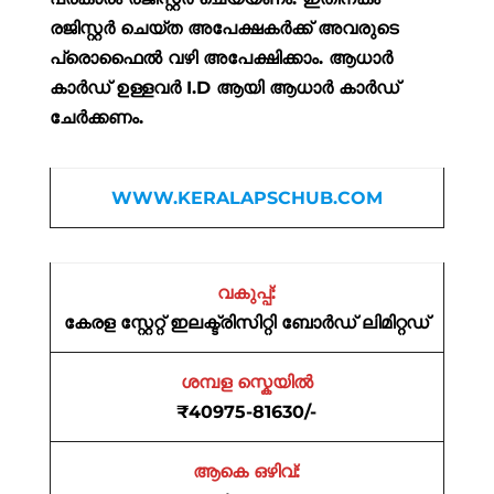
രജിസ്റ്റർ ചെയ്ത അപേക്ഷകർക്ക് അവരുടെ
പ്രൊഫൈൽ വഴി അപേക്ഷിക്കാം. ആധാർ
കാർഡ് ഉള്ളവർ I.D ആയി ആധാർ കാർഡ്
ചേർക്കണം.
WWW.KERALAPSCHUB.COM
വകുപ്പ്:
കേരള സ്റ്റേറ്റ് ഇലക്ട്രിസിറ്റി ബോർഡ് ലിമിറ്റഡ്
ശമ്പള സ്കെയിൽ
₹40975-81630/-
ആകെ ഒഴിവ്: