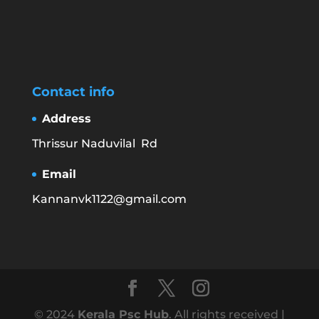
Contact info
Address
Thrissur Naduvilal Rd
Email
Kannanvk1122@gmail.com
© 2024
Kerala Psc Hub
. All rights received |