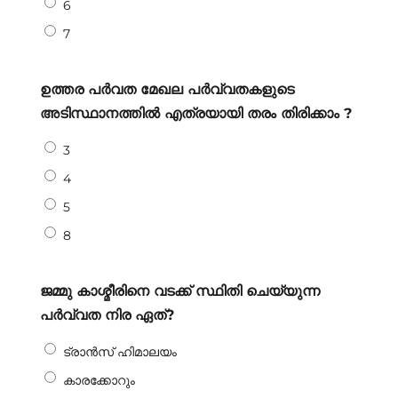
6
7
ഉത്തര പർവത മേഖല പർവ്വതകളുടെ
അടിസ്ഥാനത്തിൽ എത്രയായി തരം തിരിക്കാം ?
3
4
5
8
ജമ്മു കാശ്മീരിനെ വടക്ക് സ്ഥിതി ചെയ്യുന്ന
പർവ്വത നിര ഏത്?
ട്രാൻസ് ഹിമാലയം
കാരക്കോറും