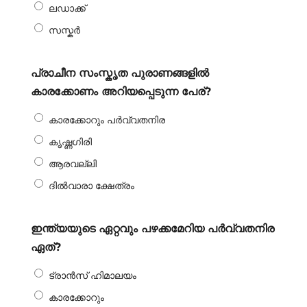
ലഡാക്ക്
സസ്കർ
പ്രാചീന സംസ്കൃത പുരാണങ്ങളിൽ
കാരക്കോണം അറിയപ്പെടുന്ന പേര്?
കാരക്കോറും പർവ്വതനിര
കൃഷ്ണഗിരി
ആരവല്ലി
ദിൽവാരാ ക്ഷേത്രം
ഇന്ത്യയുടെ ഏറ്റവും പഴക്കമേറിയ പർവ്വതനിര
ഏത്?
ട്രാൻസ് ഹിമാലയം
കാരക്കോറും