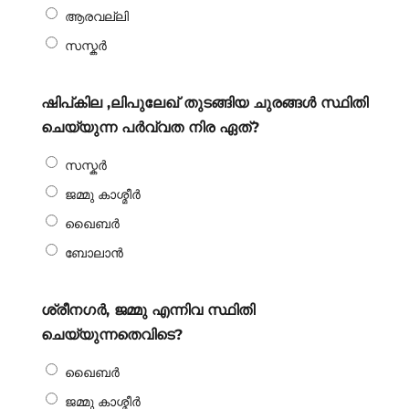
ആരവല്ലി
സസ്കർ
ഷിപ്കില ,ലിപുലേഖ് തുടങ്ങിയ ചുരങ്ങൾ സ്ഥിതി
ചെയ്യുന്ന പർവ്വത നിര ഏത്?
സസ്കർ
ജമ്മു കാശ്മീർ
ഖൈബർ
ബോലാൻ
ശ്രീനഗർ, ജമ്മു എന്നിവ സ്ഥിതി
ചെയ്യുന്നതെവിടെ?
ഖൈബർ
ജമ്മു കാശ്മീർ