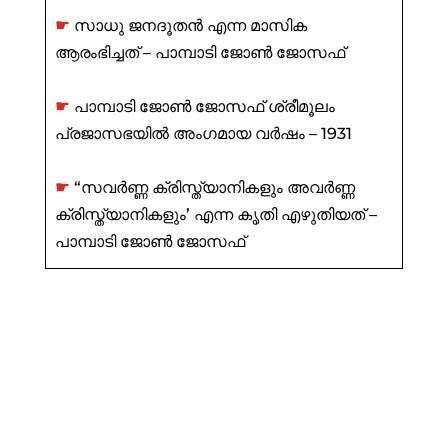
☛
സാധു ജനദൂതൻ എന്ന മാസിക
ആരംഭിച്ചത് – പാമ്പാടി ജോൺ ജോസഫ്
☛
പാമ്പാടി ജോൺ ജോസഫ് ശ്രീമൂലം
പ്രജാസഭയിൽ അംഗമായ വർഷം – 1931
☛
“സവർണ്ണ ക്രിസ്ത്യാനികളും അവർണ്ണ
ക്രിസ്ത്യാനികളും’ എന്ന കൃതി എഴുതിയത് –
പാമ്പാടി ജോൺ ജോസഫ്