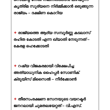
കൃത്രിമ സൂര്യനെ നിർമ്മിക്കാൻ ഒരുങ്ങുന്ന
രാജ്യം – ദക്ഷിണ കൊറിയ
✦
രാജ്യത്തെ ആദ്യ സമ്പൂർണ്ണ കടലാസ്
രഹിത കോടതി എന്ന ഖ്യാതി നേടുന്നത് –
കേരള ഹെക്കോടതി
✦
റഷ്യ വിജകരമായി വിക്ഷേപിച്ച
അത്യാധുനിക ഹൈപ്പർ സോണിക്
ക്രൂയിസ് മിസൈൽ – നീർക്കോൺ
✦
തീരസംരക്ഷണ സേനയുടെ വയറക്ടർ
ജനറലായി ചുമതലയേറ്റത് – വി.എസ്.