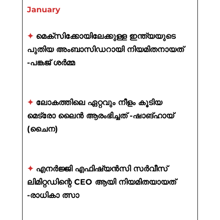
January
✦
മെക്സിക്കോയിലേക്കുള്ള ഇന്ത്യയുടെ
പുതിയ അംബാസിഡറായി നിയമിതനായത്
-പങ്കജ് ശർമ്മ
✦
ലോകത്തിലെ ഏറ്റവും നീളം കൂടിയ
മെട്രോ ലൈൻ ആരംഭിച്ചത് -ഷാങ്ഹായ്
(ചൈന)
✦
എനർജ്ജി എഫിഷ്യൻസി സർവീസ്
ലിമിറ്റഡിന്റെ CEO ആയി നിയമിതയായത്
-രാധികാ ത്സാ