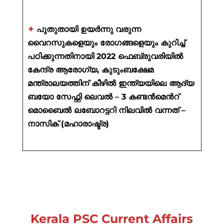
✦
പുതുതായി ഉയർന്നു വരുന്ന
വൈറസുകളെയും രോഗങ്ങളെയും കുറിച്ച്
പഠിക്കുന്നതിനായി 2022 ഫെബ്രുവരിയിൽ
കേന്ദ്ര ആരോഗ്യ, കുടുംബക്ഷേമ
മന്ത്രാലയത്തിന് കീഴിൽ ഇന്ത്യയിലെ ആദ്യ
ബയോ സേഫ്റ്റി ലെവൽ – 3 കണ്ടൻമെൻറ്
മൊബൈൽ ലബോറട്ടറി നിലവിൽ വന്നത് –
നാസിക് (മഹാരാഷ്ട്ര)
Kerala PSC Current Affairs