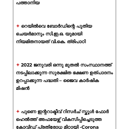
പത്താനിയ
✦
റെയിൽവെ ബോർഡിന്റെ പുതിയ
ചെയർമാനും സി.ഇ.ഒ. യുമായി
നിയമിതനായത് വി.കെ. ത്രിപാഠി
✦
2022 ജനുവരി ഒന്നു മുതൽ സംസ്ഥാനത്ത്
നടപ്പിലാക്കുന്ന സുരക്ഷിത ഭക്ഷണ ഉത്പാദനം
ഉറപ്പാക്കുന്ന പദ്ധതി – ജൈവ കാർഷിക
മിഷൻ
✦
പുണെ ഇന്ററാക്ടീവ് റിസർച് സ്കൂൾ ഫോർ
ഹെൽത്ത് അഫയേഴ്സ് വികസിപ്പിച്ചെടുത്ത
കോവിഡ് പ്രതിരോധ മിഠായി -Corona