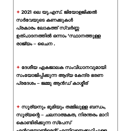
✦
2021 ലെ യു.എസ്. ജിയോളജിക്കൽ
സർവേയുടെ കണക്കുകൾ
പ്രകാരം ലോകത്ത് സ്വർണ്ണ
ഉത്പാദനത്തിൽ ഒന്നാം ‘സ്ഥാനത്തുള്ള
രാജ്യം – ചൈന .
✦
ദേശീയ ഏകജാലക സംവിധാനവുമായി
സംയോജിപ്പിക്കുന്ന ആദ്യ കേന്ദ്ര ഭരണ
പ്രദേശം – ജമ്മു ആൻഡ് കാശ്മീര്
✦
സൂര്യനും ഭൂമിയും തമ്മിലുള്ള ബന്ധം,
സൂര്യന്റെ – ചലനാത്മകത, നിരന്തരം മാറി
കൊണ്ടിരിക്കുന്ന സ്പേസ്
എൻവയോൺമെന്റ് എന്നിവയെക്കുറിച്ചുള്ള