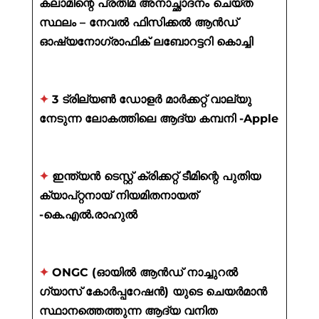
കലാമിന്റെ പ്രതിമ അനാച്ഛാദനം ചെയ്ത
സ്ഥലം – നേവൽ ഫിസിക്കൽ ആൻഡ്
ഓഷ്യനോഗ്രാഫിക് ലബോറട്ടറി കൊച്ചി
✦
3 ട്രില്യൺ ഡോളർ മാർക്കറ്റ് വാല്യു
നേടുന്ന ലോകത്തിലെ ആദ്യ കമ്പനി -Apple
✦
ഇന്ത്യൻ ടെസ്റ്റ് ക്രിക്കറ്റ് ടീമിന്റെ പുതിയ
ക്യാപ്റ്റനായ് നിയമിതനായത്
-കെ.എൽ.രാഹുൽ
✦
ONGC (ഓയിൽ ആൻഡ് നാച്ചുറൽ
ഗ്യാസ് കോർപ്പറേഷൻ) യുടെ ചെയർമാൻ
സ്ഥാനത്തെത്തുന്ന ആദ്യ വനിത