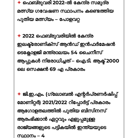
✦
ഫെബ്രുവരി 2022-ൽ കേന്ദ്ര സമുദ്ര
മത്സ്യ ഗവേഷണ സ്ഥാപനം കണ്ടെത്തിയ
പുതിയ മത്സ്യം – പോളവറ്റ
✦
2022 ഫെബ്രുവരിയിൽ കേന്ദ്ര
ഇലക്ട്രോണിക്സ് ആൻഡ് ഇൻഫർമേഷൻ
ടെക്നോളജി മന്ത്രാലയം 54 ചൈനീസ്
ആപ്പുകൾ നിരോധിച്ചത് – ഐ.ടി. ആക്ട് 2000
ലെ സെക്ഷൻ 69 എ പ്രകാരം
✦
ജി.ഇ.എം. (ഗ്ലോബൽ എന്റർപ്രണർഷിപ്പ്
മോണിറ്റർ) 2021/2022 റിപ്പോർട്ട് പ്രകാരം
ആഗോളതലത്തിൽ പുതിയ ബിസിനസ്
ആരംഭിക്കാൻ ഏറ്റവും എളുപ്പമുള്ള
രാജ്യങ്ങളുടെ പട്ടികയിൽ ഇന്ത്യയുടെ
സ്ഥാനം – 4