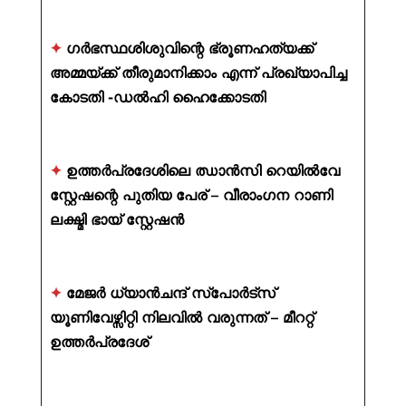
✦
ഗർഭസ്ഥശിശുവിന്റെ ഭ്രൂണഹത്യക്ക്
അമ്മയ്ക്ക് തീരുമാനിക്കാം എന്ന് പ്രഖ്യാപിച്ച
കോടതി -ഡൽഹി ഹൈക്കോടതി
✦
ഉത്തർപ്രദേശിലെ ഝാൻസി റെയിൽവേ
സ്റ്റേഷന്റെ പുതിയ പേര് – വീരാംഗന റാണി
ലക്ഷ്മി ഭായ് സ്റ്റേഷൻ
✦
മേജർ ധ്യാൻചന്ദ് സ്പോർട്സ്
യൂണിവേഴ്സിറ്റി നിലവിൽ വരുന്നത് – മീററ്റ്
ഉത്തർപ്രദേശ്