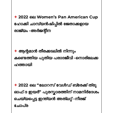
✦
2022 ലെ Women’s Pan American Cup
ഹോക്കി ചാമ്പ്യൻഷിപ്പിൽ ജേതാക്കളായ
രാജ്യം -അർജന്റീന
✦
ആന്റമാൻ തീരക്കടലിൽ നിന്നും
കണ്ടെത്തിയ പുതിയ പരാദജീവി -നൊരിലേക്ക
ഹത്തായി
✦
2022 ലെ “ലോറസ് വേൾഡ് ബ്രേക്ക് ത്രൂ
ഓഫ് ദ ഇയർ” പുരസ്കാരത്തിന് നാമനിർദേശം
ചെയ്യപ്പെട്ട ഇന്ത്യൻ അത്ലറ്റ് -നീരജ്
ചോപ്ര