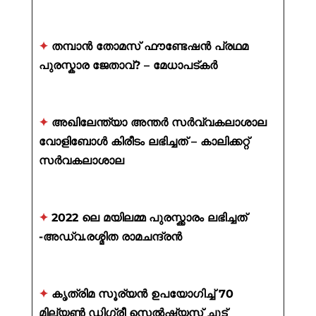
✦
തമ്പാൻ തോമസ് ഫൗണ്ടേഷൻ പ്രഥമ
പുരസ്കാര ജേതാവ്? – മേധാപട്കർ
✦
അഖിലേന്ത്യാ അന്തർ സർവ്വകലാശാല
വോളിബോൾ കിരീടം ലഭിച്ചത് – കാലിക്കറ്റ്
സർവകലാശാല
✦
2022 ലെ മയിലമ്മ പുരസ്ക്കാരം ലഭിച്ചത്
-അഡ്വ.രശ്മിത രാമചന്ദ്രൻ
✦
കൃത്രിമ സൂര്യൻ ഉപയോഗിച്ച് 70
മില്യൺ ഡിഗ്രീ സെൽഷ്യസ് ചൂട്