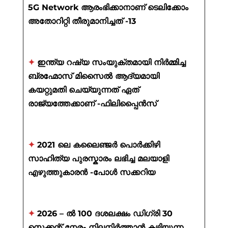
5G Network ആരംഭിക്കാനാണ് ടെലിക്കോം
അതോറിറ്റി തീരുമാനിച്ചത് -13
✦
ഇന്ത്യ റഷ്യ സംയുക്തമായി നിർമ്മിച്ച
ബ്രഹ്മോസ് മിസൈൽ ആദ്യമായി
കയറ്റുമതി ചെയ്യുന്നത് ഏത്
രാജ്യത്തേക്കാണ് -ഫിലിപ്പൈൻസ്
✦
2021 ലെ കലൈഞ്ജർ പൊർക്കിഴി
സാഹിത്യ പുരസ്കാരം ലഭിച്ച മലയാളി
എഴുത്തുകാരൻ -പോൾ സക്കറിയ
✦
2026 – ൽ 100 ദശലക്ഷം ഡിഗ്രി 30
സെക്കന്റ് നേരം നിലനിർത്താൻ കഴിയുന്ന