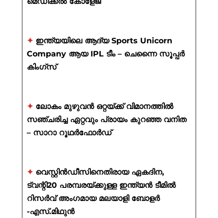
മെഡിക്കൽ കോളേജ്
✦
ഇന്ത്യയിലെ ആദ്യ Sports Unicorn
Company ആയ IPL ടീം – ചെന്നൈ സൂപ്പർ
കിംഗ്സ്
✦
ലോകം മുഴുവൻ ഒറ്റയ്ക്ക് വിമാനത്തിൽ
സഞ്ചരിച്ച ഏറ്റവും പ്രായം കുറഞ്ഞ വനിത
– സാറാ റൂഥർഫോർഡ്
✦
വെസ്റ്റിൻഡീസിനെതിരായ ഏകദിന,
ട്വന്റി20 പരമ്പരയ്ക്കുള്ള ഇന്ത്യൻ ടീമിൽ
റിസർവ് അംഗമായ മലയാളി ബോളർ
-എസ്.മിഥുൻ