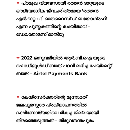
✦
പ്രമുഖ വ്യവസായി രത്തൻ ടാറ്റയുടെ
ഔദ്യോഗിക ജീവചരിത്രമായ ‘രത്തൻ
എൻ.ടാറ്റ : ദി ഓതറൈസ്ഡ് ബയോഗ്രഫി’
എന്ന പുസ്തകത്തിന്റെ രചയിതാവ് –
ഡോ.തോമസ് മാത്യു
✦
2022 ജനുവരിയിൽ ആർ.ബി.ഐ യുടെ
ഷെഡ്യൂൾഡ് ബാങ്ക് പദവി ലഭിച്ച പേയ്മെന്റ്
ബാങ്ക് – Airtel Payments Bank
✦
കേന്ദ്രസർക്കാരിന്റെ മൂന്നാമത്
ജലപുരസ്കാര പ്രഖ്യാപനത്തിൽ
ദക്ഷിണേന്ത്യയിലെ മികച്ച ജില്ലയായി
തിരഞ്ഞെടുത്തത് – തിരുവനന്തപുരം