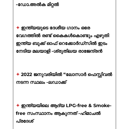
-ഡോ.അൽക മിറ്റൽ
✦
ഇന്ത്യയുടെ ദേശീയ ഗാനം ഒരേ
വേഗത്തിൽ രണ്ട് കൈകൾകൊണ്ടും എഴുതി
ഇന്ത്യ ബുക്ക് ഓഫ് റെക്കോർഡ്സിൽ ഇടം
നേടിയ മലയാളി -ശ്രുതിലയ രാജേന്ദ്രൻ
✦
2022 ജനുവരിയിൽ “ലോസാർ ഫെസ്റ്റിവൽ
നടന്ന സ്ഥലം -ലഡാക്ക്
✦
ഇന്ത്യയിലെ ആദ്യ LPG-free & Smoke-
free സംസ്ഥാനം ആകുന്നത് -ഹിമാചൽ
പ്രദേശ്