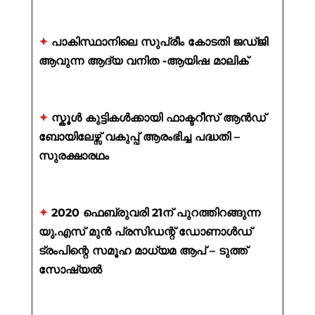
✦
പാകിസ്ഥാനിലെ സുപ്രീം കോടതി ജഡ്ജി
ആവുന്ന ആദ്യ വനിത -ആയിഷ മാലിക്
✦
സ്കൂൾ കുട്ടികൾക്കായി ഫാക്ടറീസ് ആൻഡ്
ബോയിലേഴ്സ് വകുപ്പ് ആരംഭിച്ച പദ്ധതി –
സുരക്ഷാരഥം
✦
2020 ഫെബ്രുവരി 21ന് പുറത്തിറങ്ങുന്ന
യു.എസ് മുൻ പ്രസിഡന്റ് ഡോണാൾഡ്
ട്രംപിന്റെ സമൂഹ മാധ്യമ ആപ് – ടുത്ത്
സോഷ്യൽ